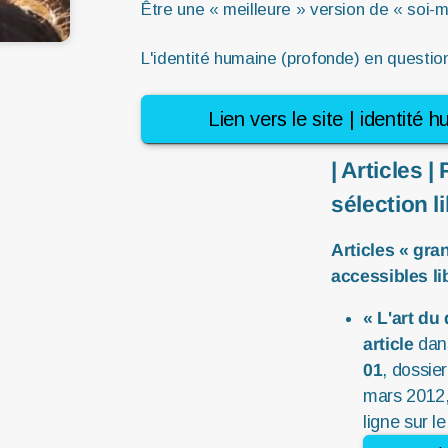
Être une « meilleure » version de « soi
L'identité humaine (profonde) en questio
Lien vers le site | identité 
| Articles 
sélection l
Articles « gra
accessibles li
« L'art du
article
dan
01
, dossie
mars 2012,
ligne sur le