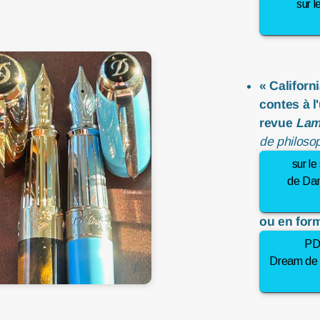
sur l
« Californ
contes à l
revue
Lam
de philoso
sur l
de Dan
ou en for
PDF
Dream de D