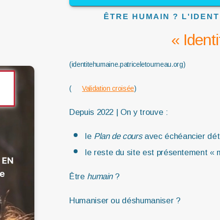
ÊTRE HUMAIN ? L'IDEN
« Ident
(identitehumaine.patriceletourneau.org)
(
Validation croisée
)
Depuis 2022 | On y trouve :
le
Plan de cours
avec échéancier déta
le reste du site est présentement « m
Être
humain
?
Humaniser ou déshumaniser ?