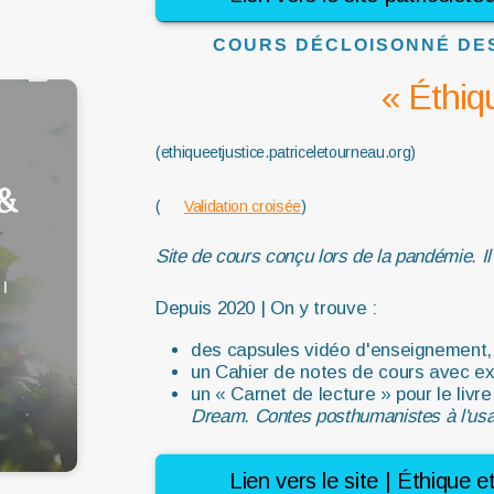
COURS DÉCLOISONNÉ DES
« Éthiqu
(ethiqueetjustice.patriceletourneau.org)
(
Validation croisée
)
Site de cours conçu lors de la pandémie.
I
Depuis 2020 | On y trouve :
des capsules vidéo d'enseignement,
un Cahier de notes de cours avec ex
un « Carnet de lecture » pour le livre
Dream. Contes posthumanistes à l'usag
Lien vers le site | Éthique e