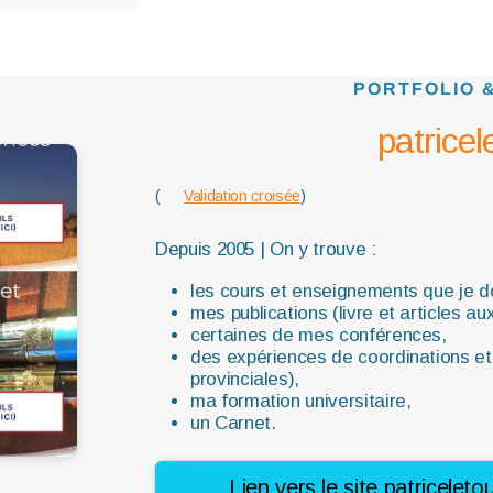
PORTFOLIO 
patrice
(
Validation croisée
)
Depuis 2005 | O
n y trouve :
les cours et enseignements que je
mes publications (livre et articles au
certaines de mes conférences,
des expériences de coordinations et 
provinciales),
ma formation universitaire,
un Carnet.
Lien vers le site patricelet