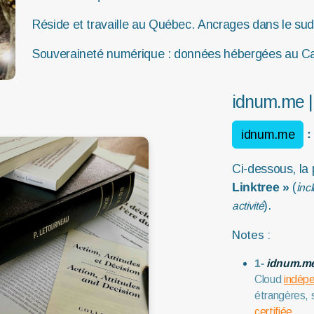
Réside et travaille au Québec. Ancrages dans le sud
Souveraineté numérique : données hébergées au Ca
idnum.me |
:
idnum.me
Ci-dessous, la 
Linktree »
(
i
ncl
).
activité
Notes :
1-
i
dnum.m
Cloud
indépe
étrangères, 
certifiée
.