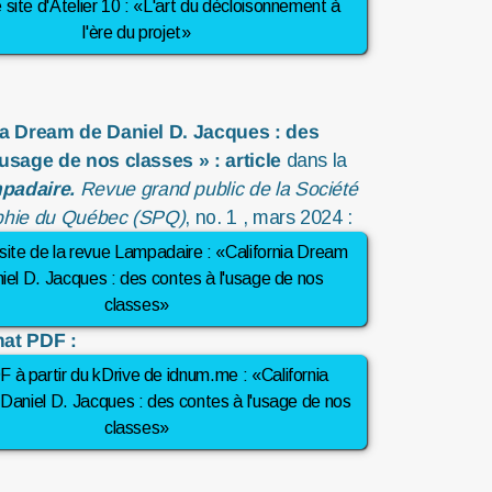
e site d'Atelier 10 : «L'art du décloisonnement à
l'ère du projet»
ia Dream de Daniel D. Jacques :
des
'usage de nos classes »
:
article
dans la
padaire.
Revue grand public de la
Société
phie du Québec (SPQ)
, no. 1
, mars 2024 :
e site de la revue Lampadaire : «California Dream
iel D. Jacques : des contes à l'usage de nos
classes»
mat PDF :
 à partir du kDrive de idnum.me : «California
aniel D. Jacques : des contes à l'usage de nos
classes»