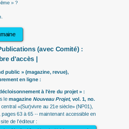
-même » ?
n.
humaine
| Publications (avec Comité) :
ibre d'accès |
nd public » (magazine, revue),
brement en ligne :
 décloisonnement à l'ère du projet »
:
s le
magazine
Nouveau Projet
, vol. 1, no.
r central «(Sur)vivre au 21e siècle» (NP01),
 pages 63 à 65 -- maintenant accessible en
 site de l'éditeur :