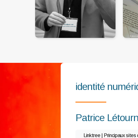
identité numér
Patrice Létour
Linktree | Principaux sites