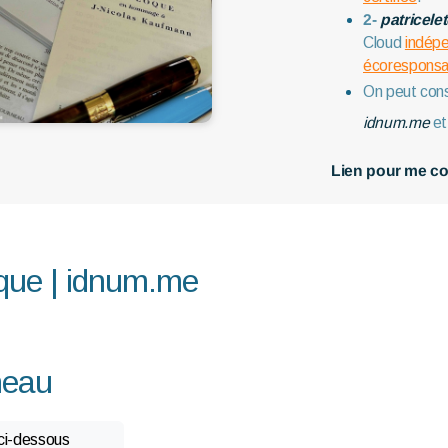
2-
patricele
Cloud
indép
écoresponsa
On peut cons
idnum.me
et
Lien pour me co
ique | idnum.me
neau
 ci-dessous