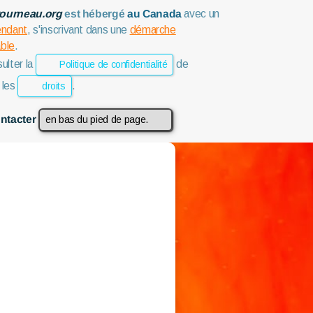
tourneau.org
est hébergé
au Canada
avec un
endant
, s'inscrivant dans une
démarche
ble
.
ulter la
de
Politique de confidentialité
 les
.
droits
ntacter
en bas du pied de page.